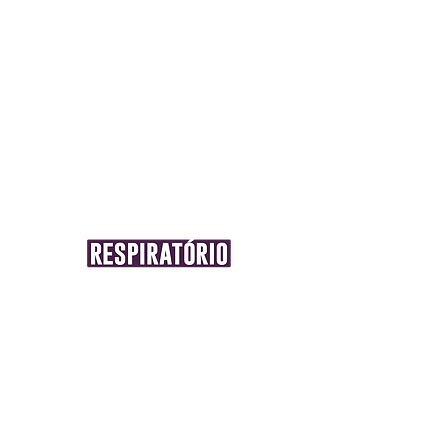
Íons cálcio /
Íons potássio cálcio
Sistema de Condução /
Ciclo cardíaco
Inervação simpática e parassimpática
Eletrocardiograma
Anatomia
Ventilação Mecânica
Vias aéreas